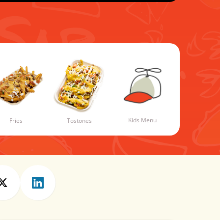
Kids Menu
Fries
Tostones