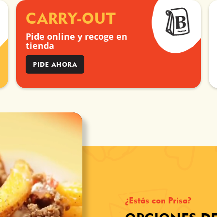
CARRY-OUT
Pide online y recoge en
tienda
PIDE AHORA
¿Estás con Prisa?