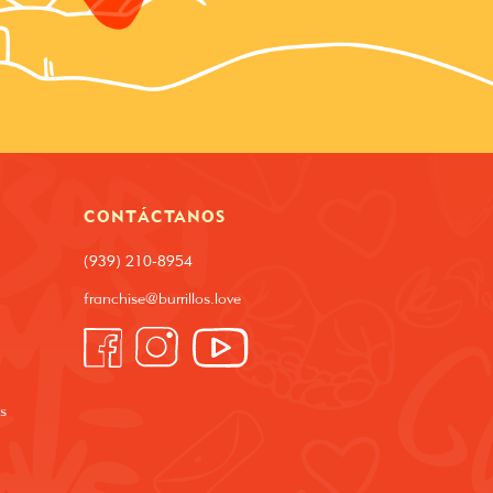
CONTÁCTANOS
(939) 210-8954
franchise@burrillos.love
s