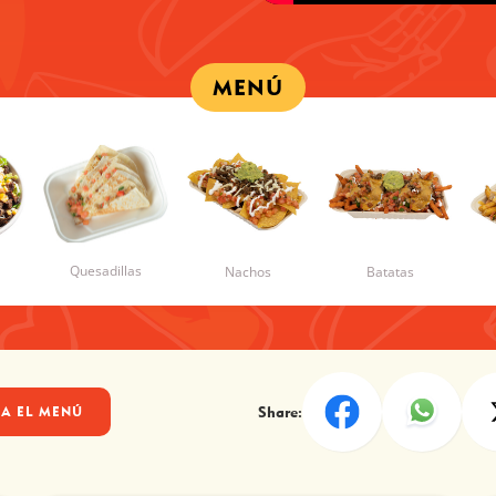
MENÚ
Quesadillas
Nachos
Batatas
Share:
A EL MENÚ