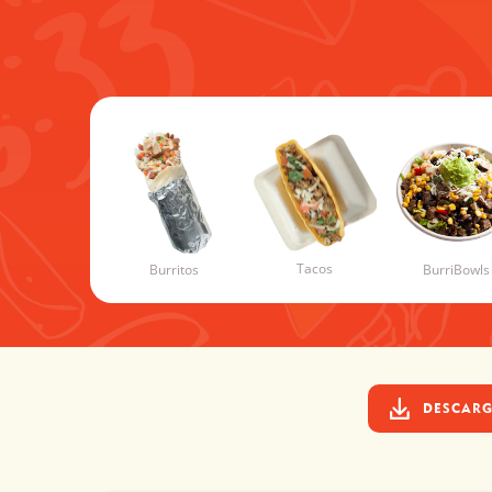
Tacos
Burritos
BurriBowls
DESCARG