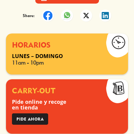
Share:
HORARIOS
LUNES – DOMINGO
11am - 10pm
CARRY-OUT
Pide online y recoge
en tienda
PIDE AHORA