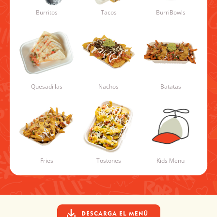
Tacos
Burritos
BurriBowls
Quesadillas
Nachos
Batatas
Kids Menu
Fries
Tostones
DESCARGA EL MENÚ