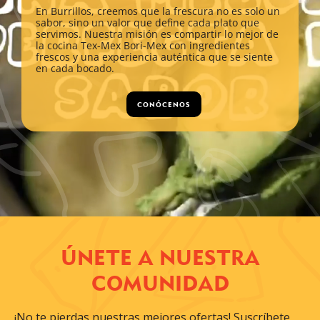
En Burrillos, creemos que la frescura no es solo un
sabor, sino un valor que define cada plato que
servimos. Nuestra misión es compartir lo mejor de
la cocina Tex-Mex Bori-Mex con ingredientes
frescos y una experiencia auténtica que se siente
en cada bocado.
CONÓCENOS
ÚNETE A NUESTRA
COMUNIDAD
¡No te pierdas nuestras mejores ofertas! Suscríbete